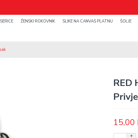
SERICE
ŽENSKI ROKOVNIK
SLIKE NA CANVAS PLATNU
ŠOLJE
sak
RED 
Privj
15,00