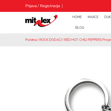
Skip
Prijava / Registracija
to
content
HOME
MAJICE
DUK
BLOG
Početna
/
ROCK DODACI
/ RED HOT CHILI PEPPERS Privje