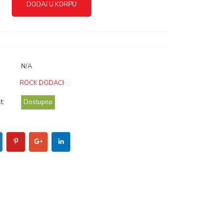
DODAJ U KORPU
N/A
ROCK DODACI
t:
Dostupno