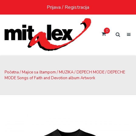
Skip
Prijava / Registracija
to
content
0
Početna
/
Majice sa štampom
/
MUZIKA
/
DEPECH MODE
/ DEPECHE
MODE Songs of Faith and Devotion album Artwork