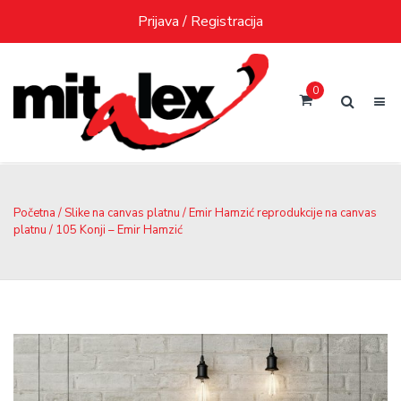
Skip
Prijava / Registracija
to
content
0
Početna
/
Slike na canvas platnu
/
Emir Hamzić reprodukcije na canvas
platnu
/ 105 Konji – Emir Hamzić