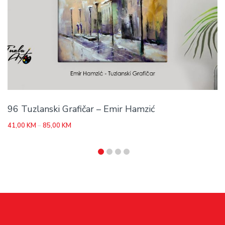
96 Tuzlanski Grafičar – Emir Hamzić
Price
41,00
KM
–
85,00
KM
range:
41,00 KM
through
85,00 KM