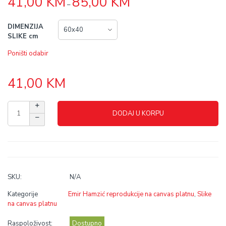
41,00
KM
85,00
KM
–
range:
41,00 KM
through
DIMENZIJA
85,00 KM
SLIKE cm
Poništi odabir
41,00
KM
DODAJ U KORPU
SKU:
N/A
Kategorije
Emir Hamzić reprodukcije na canvas platnu
,
Slike
na canvas platnu
Raspoloživost:
Dostupno