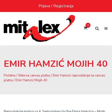
Skip
Prijava / Registracija
to
content
0
EMIR HAMZIĆ MOJIH 40
Početna
/
Slike na canvas platnu
/
Emir Hamzić reprodukcije na canvas
platnu
/ Emir Hamzić Mojih 40
Reprodukcije motiva sa 4. Samostalne izložbe Emira Hamzića – Mojih