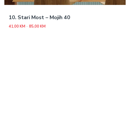
10. Stari Most – Mojih 40
Price
41,00
KM
–
85,00
KM
range:
41,00 KM
through
85,00 KM