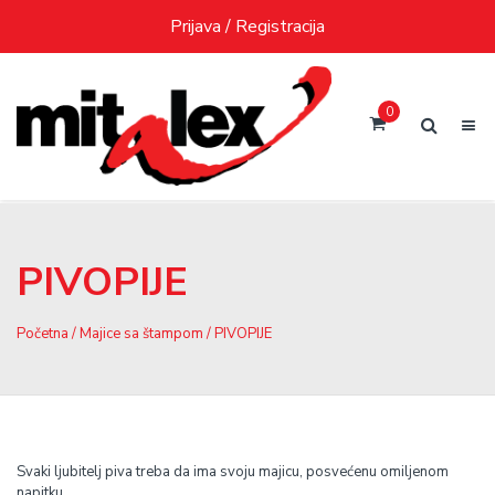
Skip
Prijava / Registracija
to
content
0
PIVOPIJE
Početna
/
Majice sa štampom
/ PIVOPIJE
Svaki ljubitelj piva treba da ima svoju majicu, posvećenu omiljenom
napitku.