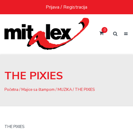
Skip
Prijava / Registracija
to
content
0
THE PIXIES
Početna
/
Majice sa štampom
/
MUZIKA
/ THE PIXIES
THE PIXIES