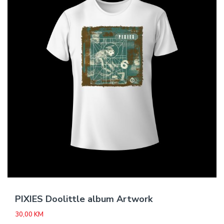
PIXIES Doolittle album Artwork
30,00
KM