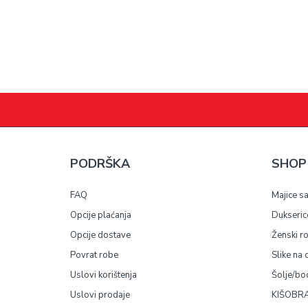
PODRŠKA
SHOP
FAQ
Majice s
Opcije plaćanja
Dukseric
Opcije dostave
Ženski r
Povrat robe
Slike na 
Uslovi korištenja
Šolje/bo
Uslovi prodaje
KIŠOBRA