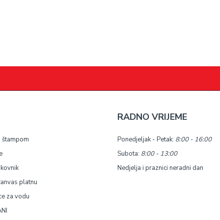
RADNO VRIJEME
a štampom
Ponedjeljak - Petak:
8:00 - 16:00
e
Subota:
8:00 - 13:00
okovnik
Nedjelja i praznici neradni dan
canvas platnu
ce za vodu
NI