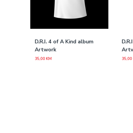
D.R.I. 4 of A Kind album
D.R.
Artwork
Art
35,00
KM
35,00