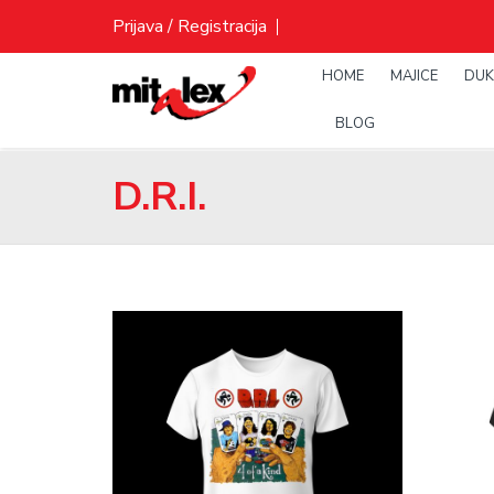
Skip
Prijava / Registracija
to
content
HOME
MAJICE
DUK
BLOG
D.R.I.