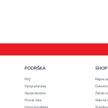
PODRŠKA
SHOP
FAQ
Majice s
Opcije plaćanja
Dukseric
Opcije dostave
Ženski r
Povrat robe
Slike na 
Uslovi korištenja
Šolje/bo