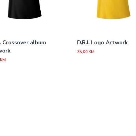
I. Crossover album
D.R.I. Logo Artwork
work
35,00
KM
KM