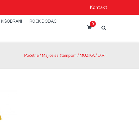
Kontakt
KIŠOBRANI
ROCK DODACI
0
Početna
/
Majice sa štampom
/
MUZIKA
/ D.R.I.