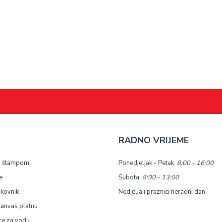
RADNO VRIJEME
a štampom
Ponedjeljak - Petak:
8:00 - 16:00
e
Subota:
8:00 - 13:00
okovnik
Nedjelja i praznici neradni dan
canvas platnu
ce za vodu