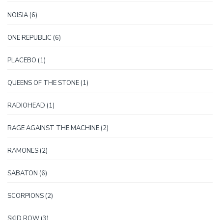
proizvod
6
NOISIA
6
proizvoda
6
ONE REPUBLIC
6
proizvoda
1
PLACEBO
1
proizvod
1
QUEENS OF THE STONE
1
proizvod
1
RADIOHEAD
1
proizvod
2
RAGE AGAINST THE MACHINE
2
proizvoda
2
RAMONES
2
proizvoda
6
SABATON
6
proizvoda
2
SCORPIONS
2
proizvoda
3
SKID ROW
3