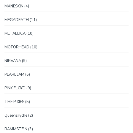
4
MANESKIN
4
proizvoda
11
MEGADEATH
11
proizvoda
10
METALLICA
10
proizvoda
10
MOTORHEAD
10
proizvoda
9
NIRVANA
9
proizvoda
6
PEARL JAM
6
proizvoda
9
PINK FLOYD
9
proizvoda
5
THE PIXIES
5
proizvoda
2
Queensrÿche
2
proizvoda
3
RAMMSTEIN
3