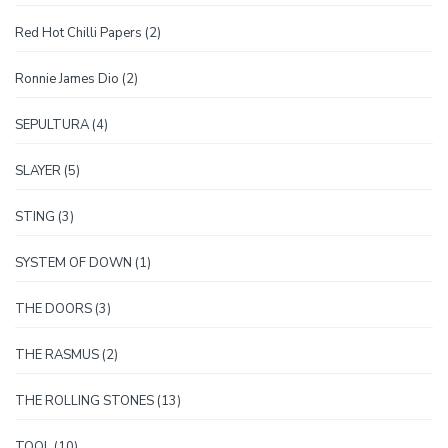
proizvoda
2
Red Hot Chilli Papers
2
proizvoda
2
Ronnie James Dio
2
proizvoda
4
SEPULTURA
4
proizvoda
5
SLAYER
5
proizvoda
3
STING
3
proizvoda
1
SYSTEM OF DOWN
1
proizvod
3
THE DOORS
3
proizvoda
2
THE RASMUS
2
proizvoda
13
THE ROLLING STONES
13
proizvoda
10
TOOL
10