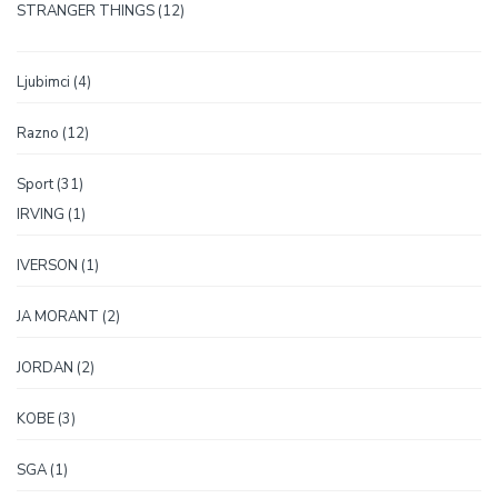
12
STRANGER THINGS
12
proizvoda
4
Ljubimci
4
proizvoda
12
Razno
12
proizvoda
31
Sport
31
proizvod
1
IRVING
1
proizvod
1
IVERSON
1
proizvod
2
JA MORANT
2
proizvoda
2
JORDAN
2
proizvoda
3
KOBE
3
proizvoda
1
SGA
1
proizvod