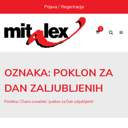
Skip
Prijava / Registracija
to
content
0
OZNAKA:
POKLON ZA
DAN ZALJUBLJENIH
Početna
/ Članci označeni “poklon za Dan zaljubljenih”