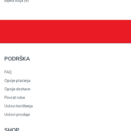
4
Bijela šolja
4
proizvoda
PODRŠKA
FAQ
Opcije plaćanja
Opcije dostave
Povrat robe
Uslovi korištenja
Uslovi prodaje
SHOP