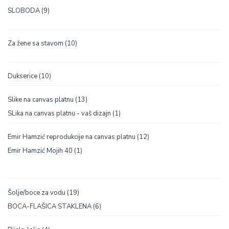
9
SLOBODA
9
proizvoda
10
Za žene sa stavom
10
proizvoda
10
Dukserice
10
proizvoda
13
Slike na canvas platnu
13
proizvoda
1
SLika na canvas platnu - vaš dizajn
1
proizvod
12
Emir Hamzić reprodukcije na canvas platnu
12
proizvoda
1
Emir Hamzić Mojih 40
1
proizvod
19
Šolje/boce za vodu
19
proizvoda
6
BOCA-FLAŠICA STAKLENA
6
proizvoda