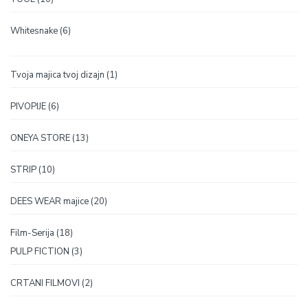
proizvoda
6
Whitesnake
6
proizvoda
1
Tvoja majica tvoj dizajn
1
proizvod
6
PIVOPIJE
6
proizvoda
13
ONEYA STORE
13
proizvoda
10
STRIP
10
proizvoda
20
DEES WEAR majice
20
proizvoda
18
Film-Serija
18
proizvoda
3
PULP FICTION
3
proizvoda
2
CRTANI FILMOVI
2
proizvoda