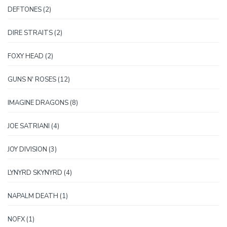
2
DEFTONES
2
proizvoda
2
DIRE STRAITS
2
proizvoda
2
FOXY HEAD
2
proizvoda
12
GUNS N' ROSES
12
proizvoda
8
IMAGINE DRAGONS
8
proizvoda
4
JOE SATRIANI
4
proizvoda
3
JOY DIVISION
3
proizvoda
4
LYNYRD SKYNYRD
4
proizvoda
1
NAPALM DEATH
1
proizvod
1
NOFX
1