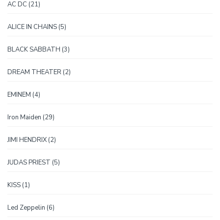
21
AC DC
21
proizvod
5
ALICE IN CHAINS
5
proizvoda
3
BLACK SABBATH
3
proizvoda
2
DREAM THEATER
2
proizvoda
4
EMINEM
4
proizvoda
29
Iron Maiden
29
proizvoda
2
JIMI HENDRIX
2
proizvoda
5
JUDAS PRIEST
5
proizvoda
1
KISS
1
proizvod
6
Led Zeppelin
6
proizvoda