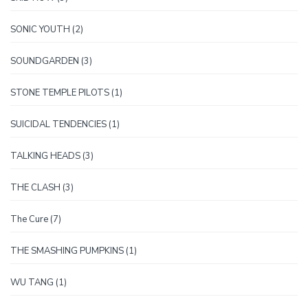
proizvoda
2
SONIC YOUTH
2
proizvoda
3
SOUNDGARDEN
3
proizvoda
1
STONE TEMPLE PILOTS
1
proizvod
1
SUICIDAL TENDENCIES
1
proizvod
3
TALKING HEADS
3
proizvoda
3
THE CLASH
3
proizvoda
7
The Cure
7
proizvoda
1
THE SMASHING PUMPKINS
1
proizvod
1
WU TANG
1
proizvod