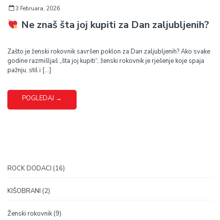
3 Februara, 2026
Ne znaš šta joj kupiti za Dan zaljubljenih?
Zašto je ženski rokovnik savršen poklon za Dan zaljubljenih? Ako svake
godine razmišljaš „šta joj kupiti“, ženski rokovnik je rješenje koje spaja
pažnju, stil i [...]
POGLEDAJ
→
16
ROCK DODACI
16
proizvoda
2
KIŠOBRANI
2
proizvoda
9
Ženski rokovnik
9