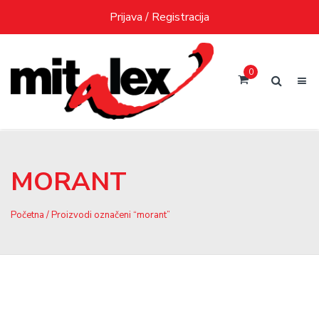
Skip
Prijava / Registracija
to
content
0
MORANT
Početna
/ Proizvodi označeni “morant”